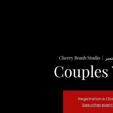
Cherry Bomb Studio
  |  
Couples
Registration is Cl
See other event