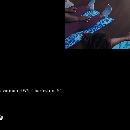
Savannah HWY, Charleston, SC
ش